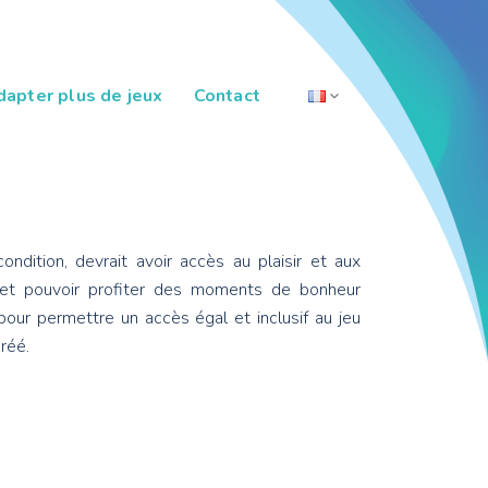
dapter plus de jeux
Contact
Français
English
ondition, devrait avoir accès au plaisir et aux
Español
é et pouvoir profiter des moments de bonheur
t pour permettre un accès égal et inclusif au jeu
Čeština
réé.
한국어
Deutsch
Italiano